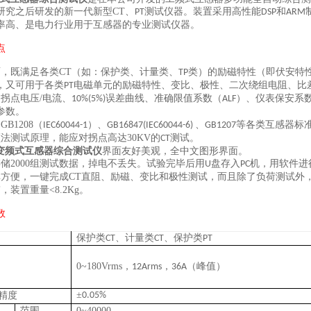
研究之后研发的新一代新型
CT
、
测试仪器。装置采用高性能
和
PT
DSP
ARM
率高、是电力行业用于互感器的专业测试仪器。
点
面，既满足各类
CT
（如：保护类、计量类、
类）的励磁特性（即伏安特
TP
，又可用于各类
电磁单元的励磁特性、变比、极性、二次绕组电阻、比
PT
出拐点电压
/
电流、
误差曲线、准确限值系数（
）、仪表保安系
10%(5%)
ALF
参数。
足
GB1208
（
）、
、
等各类互感器标
IEC60044-1
GB16847(IEC60044-6)
GB1207
频法测试原理，能应对拐点高达
30KV
的
测试。
CT
变频式互感器
综合
测试仪
界面友好美观，全中文图形界面。
存储
2000
组测试数据，掉电不丢失。试验完毕后用
盘存入
机，用软件进
U
PC
单方便，一键完成
CT
直阻、励磁、变比和极性测试，而且除了负荷测试外
带，装置重量
<8.2Kg
。
数
保护类
、计量类
、保护类
CT
CT
PT
0~180Vrms
，
，
（峰值）
12Arms
36A
±
精度
0.05%
范围
0
~
4
0000