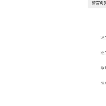
留言询
您
您
联
常