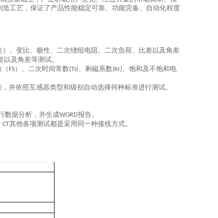
制造工艺，保证了产品性能稳定可靠、功能完备、自动化程度
性）、变比、极性、二次绕组电阻、二次负荷、比差以及角差
差以及角差等测试。
数（
）、二次时间常数
、剩磁系数
、饱和及不饱和电
FS
(Ts)
(Kr)
准，并依照互感器类型和级别自动选择何种标准进行测试。
行数据分析，并生成
报告。
WORD
，
其他各项测试都是采用同一种接线方式。
CT