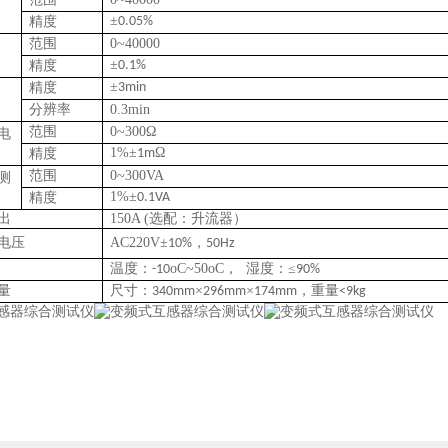
±
精度
0.05%
范围
0
~
4
0000
±
精度
0.1%
±
精度
3min
分辨率
0.3min
范围
0~300
Ω
电
1%
±
Ω
精度
1m
范围
0~300VA
测
1%
±
精度
0.1VA
出
150A (
选配：升流器）
电压
AC220V
±
，
10%
50Hz
温度：
ο
C~50
ο
C
， 湿度：≤
-10
90%
量
尺寸：
×
×
，重量
340mm
296mm
174mm
<9kg