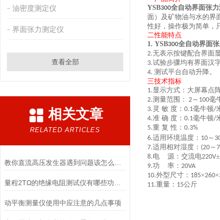
油密度测定仪
YSB
全自动界面张力
300
面）及矿物油与水的界
性好，操作极为简单，
界面张力测定仪
二性能特点
1.
YSB
全自动界面张
300
无表示按键配合界面
2.
查看全部
试验步骤均有界面汉
3.
测试平台自动升降。
4.
三技术指标
显示方式：大屏幕点
1.
测量范围：
～
毫
2.
2
100
灵
敏
度：
毫牛顿
3.
0.1
/
相关文章
准
确
度：
毫牛顿
4.
0.1
/
重
复
性：
5.
0.3%
RELATED ARTICLES
适用环境温度：
～
6.
10
3
适用相对湿度：
～
7.
(20
7
电
源：交流电
±
8.
220V
教你直流高压发生器遇到问题该怎么排查
功
率：
9.
20VA
外型尺寸：
×
×
10.
185
260
量程2TΩ的绝缘电阻测试仪有哪些功能特点
重量：
公斤
11.
15
动平衡测量仪使用中应注意的几点事项