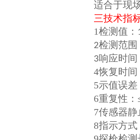
适合于现
三
技术指
1
检测值：
检测范围
2
响应时间
3
4
恢复时间
5
示值误差
6
重复性：
7
传感器静
8
指示方式
9
探枪检测