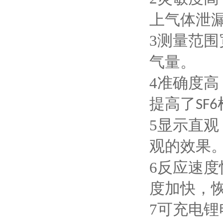
上气体泄
3
测量范围
气量。
4
准确度高
提高了
SF6
5
显示直观
观的效果
6
反应速度
度加快，
7
可充电锂