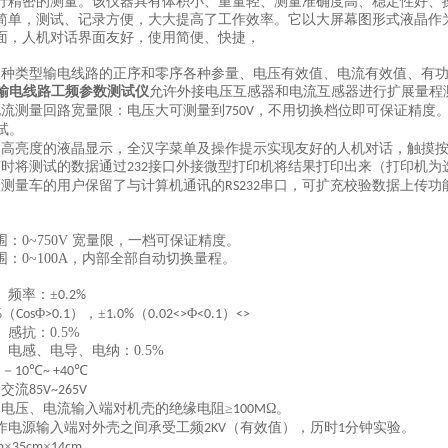
行精密的测量。该仪器具有体积小、重量轻、测量准确度高、稳定性好、
简单，测试、记录方便，大大提高了工作效率。它以大屏幕图形式液晶作
面，人机对话界面友好，使用简便、快捷，
各种类型输电线路的正序和零序各种参量、电压有效值、电流有效值、有
输电线路工频参数测试仪
允许外接电压互感器和电流互感器进行扩展量程
电流测量回路宽量限：电压大可测量到
，不用切换档位即可保证精度
750V
试。
、高亮度的液晶显示，全汉字菜单及操作提示实现友好的人机对话，触摸
随时将测试的数据通过
接口外接微型打印机将结果打印出来（打印机为
232
压测量车的用户保留了与计算机通讯的
串口，可扩充校验数据上传功
RS232
围：
0~750V
宽量限，一档可保证精度。
围：
0~100A
，内部全部自动切换量程。
、频率：
±
0.2%
（
Φ
），±
（
Φ
）
%
Cos
>0.1
1.0%
0.02<>
<0.1
<>
、感抗：
0.5%
、电感、电导、电纳：
0.5%
：－
℃
℃
10
~ +40
：交流
85V~265V
电压、电流输入端对机壳的绝缘电阻≥
Ω。
100M
作电源输入端对外壳之间承受工频
（有效值），历时
分钟实验。
2KV
1
×
×
m
35cm
14cm