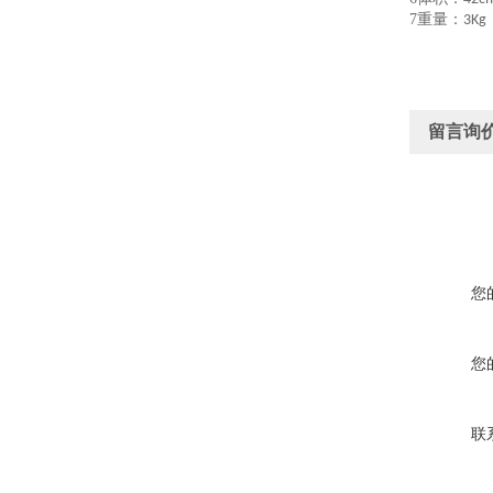
7
重量：
3Kg
留言询
您
您
联