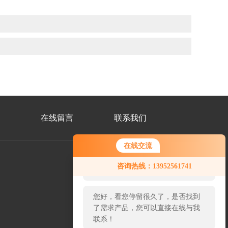
在线留言
联系我们
在线交流
您好！欢迎前来咨询，很高兴为您
咨询热线：13952561741
服务，请问您要咨询什么问题呢？
公
众
您好，看您停留很久了，是否找到
号
二
了需求产品，您可以直接在线与我
维
联系！
码