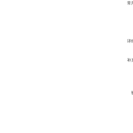
常
详
补