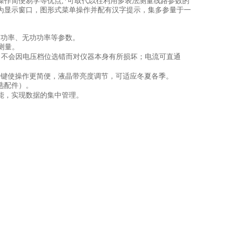
操作简便易学等优点
,
*可取代以往利用多表法测量线路参数的
为显示窗口，图形式菜单操作并配有汉字提示，集多参量于一
功功率、无功功率等参数。
测量。
。不会因电压档位选错而对仪器本身有所损坏；电流可直通
按键使操作更简便，液晶带亮度调节，可适应冬夏各季。
选配件）。
能，实现数据的集中管理。