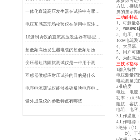
频参数可进
方法，接线
一体化直流高压发生器在试验中有哪些优点
屏的显示界
二
功能特点
1
、可测量
电压互感器现场校验仪在使用中应注意哪些安全事项
2
、
YSB8901
3
、电压、
16进制协议的直流高压发生器有哪些特点
电流测
100A
4
、大屏幕
超低频高压发生器电缆的超低频耐压试验方法
5
、用户可
6
、为配高
变压器短路阻抗测试仪是一种用于测量变压器短路阻抗的仪器
三
技术指标
1
输入特性
互感器做感应耐压试验的目的是什么
电压测量范
电流测量范
2
准确度
电容电流测试仪能够准确反映电容电流的真实情况
电压、电流
功率：
±
0.5
紫外成像仪的参数特点有哪些
阻抗、容抗
电阻、电容
3
工作温度
4
工作电源
5
绝缘：⑴、
⑵、工
6
体积：
42c