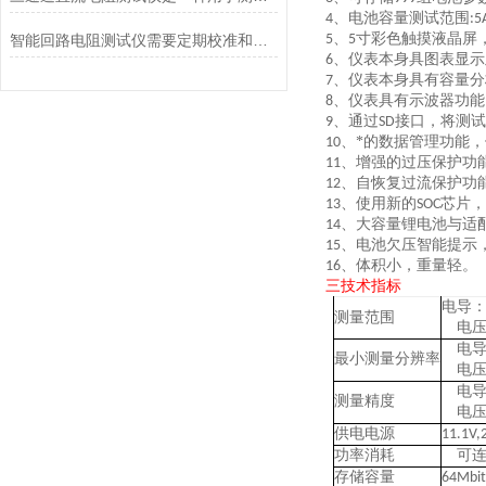
、电池容量测试范围
4
:5
、
寸彩色触摸液晶屏
智能回路电阻测试仪需要定期校准和检测
5
5
、仪表本身具图表显示
6
、仪表本身具有容量分
7
、仪表具有示波器功能
8
、
通过
接口，将测试
9
SD
、
*的数据管理功能
10
、
增强的过压保护功
11
、
自恢复过流保护功
12
、
使用新的
芯片，
13
SOC
、
大容量锂电池与适
14
、
电池欠压智能提示
15
、
体积小，重量轻。
16
三技术指标
电导
测量范围
电压
电导
最小测量分辨率
电压
电导
测量精度
电压
供电电源
11.1V,
功率消耗
可连
存储容量
64Mbit