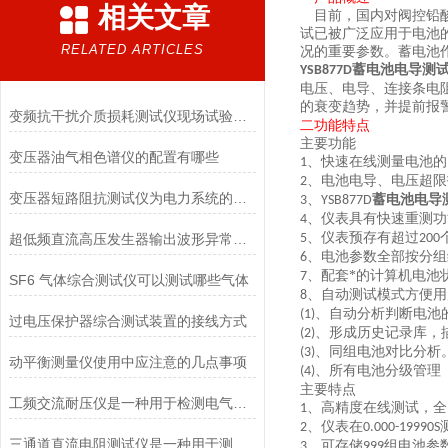
相关文章
目前，国内对阀控铅
试已被广泛应用于电池
RELATED ARTICLES
况的重要参数。蓄电池
蓄电池电导测
YSB877D
电压、电导、连接条电
的衰变趋势，并提前报
变频抗干扰介质损耗测试仪现场试验异常处理可参考以下几点
二功能特点
主要功能
变压器油气相色谱仪的配置有哪些
、
快速在线测量电池的
1
、电池电导、电压超限
2
变压器短路阻抗测试仪为电力系统的安全稳定运行提供了有力支持
、
蓄电池电导
3
YSB877D
、仪表具有快速重测功
4
、仪表预存有超过
超低频直流高压发生器输出波形异常畸变问题处理
5
200
、
电池参数全部按分组
6
、
配套*的计算机电池
7
SF6 气体综合测试仪可以测试哪些气体
、自动测试模式方便用
8
、自动分析判断电池
(1)
过电压保护器综合测试装置的接线方式
、形成历史记录库，
(2)
、同组电池对比分析
(3)
动平衡测量仪使用中应注意的几点事项
、所有电池分级管理
(4)
主要特点
工频交流耐压仪是一种用于检测电气设备在工频下的耐压性能的实验仪器
、
高精度在线测试，全
1
、
仪表在
2
0.000-19990S
三通道直流电阻测试仪是一种用于测试电器元件电阻的高精度测试仪器
、可存储
组
电池参
3
999