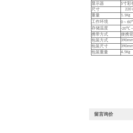
寸彩
显示器
5
220 
尺寸
1.1Kg
重量
工作环境
～
0
60
存储温度
-20℃
携带方式
便携
390mm
包装方式
390mm
包装尺寸
4.5Kg
包装重量
留言询价