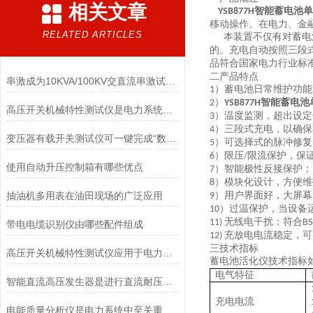
相关文章
智能
蓄电池
单
YSB877H
移动操作。在电力、金
RELATED ARTICLES
本装置
不仅有对蓄电
的。充电自动按照三段
品符合国家电力行业标
二产品
特点
串激成为10KVA/100KV交直流串激试验变压器该怎样配置
）蓄电池日常维护功
1
）
智能
蓄电池
2
YSB877H
高压开关机械特性测试仪是电力系统中高压开关设备检测和维护的重要工具
）温度监测，超出设定
3
）三段式充电，以确保
4
变压器有载开关测试仪可一键完成“数据采集→波形解析→结果判定”
）可选择式的脉冲修复
5
）限压
限流保护，保
6
/
使用自动升压控制箱有哪些优点
）智能极性反接保护；
7
）模块化设计，方便维
8
抽油机多用表在油田现场的广泛应用
）用户界面好，大屏幕
9
）过温保护，当设备
10
无线电干扰：符合
11)
BS
带电电缆识别仪由哪些配件组成
充放电电流稳定，可
12)
三
技术指标
高压开关机械特性测试仪应用于电力系统中的高压开关设备测试
蓄电池活化仪
技术指标
电气特征
智能直流高压发生器是进行直流耐压试验和泄漏试验的仪器
充电电流
电能质量分析仪是电力系统中至关重要的工具