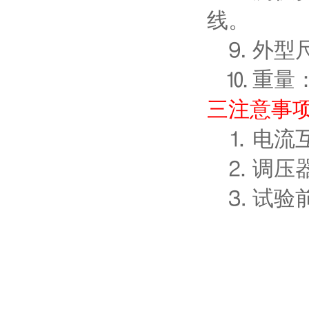
线。
外型
⒐
重量
⒑
三
注意事
电流
⒈
调压
⒉
试验
⒊