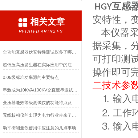
互感
HGY
安特性，
相关文章
本仪器
RELATED ARTICLES
据采集，
全功能互感器伏安特性测试仪多了哪些功能
可打印测
超低压高压发生器在实际应用中的注意事项
操作即可
0.05级标准功率源的主要特点
二技术参
串激成为10KVA/100KV交直流串激试验变压器该怎样配置
⒈
输入
变压器能效等级测试仪的功能特点及技术参数
工作
⒉
无线核相仪的出现为电力行业带来了诸多便利
输入
⒊
动平衡测量仪使用中应注意的几点事项