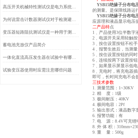
YSB
15
绝缘子
分布电
高压开关机械特性测试仪是电力系统中高压开关设备检测和维护的重要工具
的测量。是保障线路运
YSB
15
绝缘子
分布电
为何说雷击计数器测试仪对于检测避雷器动作记数器的有着重要意义
应原理和液晶显示电压
二
产品
特
点
变压器短路阻抗测试仪是一种用于测量变压器短路阻抗的仪器
1
﹑
产品使用
3
位半数字
2
﹑
电源开关采用轻触按
3
﹑
按住设置按钮不松手
蓄电池充放仪产品简介
4
﹑
报警生效后，当测量
5
﹑
按住设置按钮的同时
一体化直流高压发生器在试验中有哪些优点
6
﹑
连续按两下设置按钮
7
﹑
如果显示屏显示低电
试验变压器使用时应需注意哪些问题
8
﹑
充电时，将充电器插
即可，长时间充电不会
三技术参数
1.
测量范围：
1
~
30KV
2.
精 度：
1
级
3.
极间耐压：
40KV
4.
极间电容：
2Pf
5.
输出形式：液晶数字
6.
报警功能：有
7.
电 源：
8.4V
可充锂
8.
外 体 积：
310mm
×
23
9.
重 量：
500g