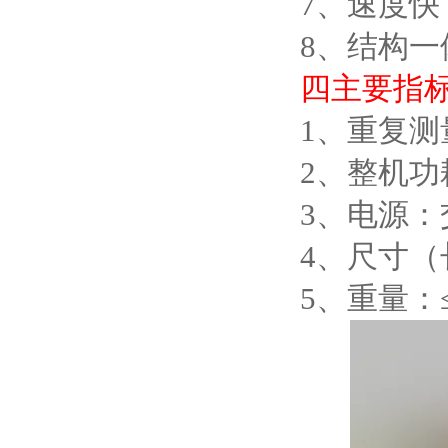
7
、
速度快
8
、
结构一
四
主要指
1
、
重复测
2
、
整机功
3
、
电源：
4
、
尺寸（
5
、
重量：