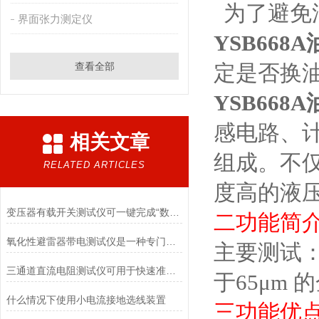
为了避免
界面张力测定仪
YSB668A
查看全部
定是否换
YSB668A
感电路、
相关文章
组成。不
RELATED ARTICLES
度高的液
变压器有载开关测试仪可一键完成“数据采集→波形解析→结果判定”
二
功能简
氧化性避雷器带电测试仪是一种专门用于检测氧化性避雷器运行状态的工具
主要测试
三通道直流电阻测试仪可用于快速准确地检测电阻元件的阻值
于
65
μ
m
的
什么情况下使用小电流接地选线装置
三
功能优