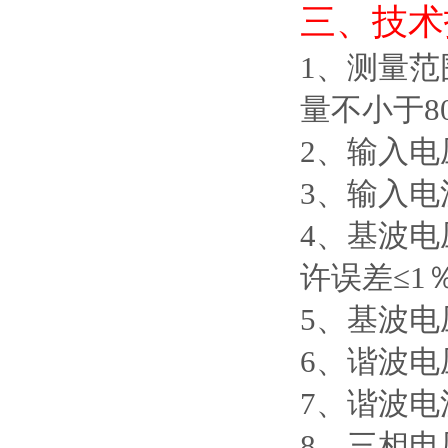
三、
技术
1
、
测量范
量不小于80
2
、
输入电
3
、
输入电
4
、
基波电
许误差≤1％F
5
、
基波电
6
、
谐波电
7
、
谐波电
8
、
三相电