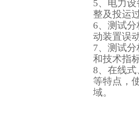
5
、
电力设
整及投运
6
、
测试分
动装置误
7
、
测试分
和技术指
8
、
在线式
等特点，
域。