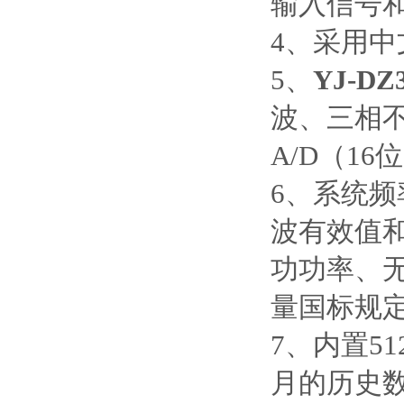
输入信号
4
、采用中
5、
YJ-D
波、三相
A/D
（
16
位
6
、系统频
波有效值
功功率、
量国标规
7
、内置
5
月的历史