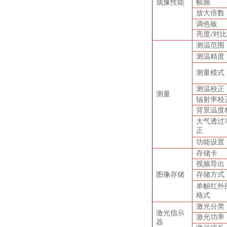
成像性能
帧频
放大倍数
调色板
亮度
对比
/
测温范围
测温精度
测量模式
测温校正
测量
辐射率校
背景温度
大气透过
正
功能设置
存储卡
视频导出
图像存储
存储方式
单帧红外
格式
激光分类
激光指示
激光功率
器