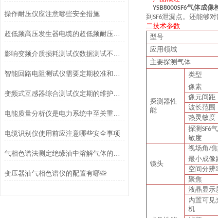
气体成像
Y
SB
800
0SF6
操作耐压仪应注意哪些安全措施
到
泄漏点
。
还能够对
SF6
二
技术参数
超低频高压发生器电缆的超低频耐压试验方法
型号
应用领域
影响变频介质损耗测试仪数据测试不准的因素有哪些
主要探测气体
智能回路电阻测试仪需要定期校准和检测
类型
像素
变频式互感器综合测试仪定期的维护和校准是不可少的
像元间距
探测器性
波长范围
能
电能质量分析仪是电力系统中至关重要的工具
热灵敏度
探测
气
SF6
电缆识别仪使用前应注意哪些安全事项
敏度
视场角
焦
/
气相色谱法测定绝缘油中溶解气体的组分含量符合哪些国标及规定
最小成像
镜头
空间分辨
变压器油气相色谱仪的配置有哪些
聚焦
液晶显示
内置可见
机