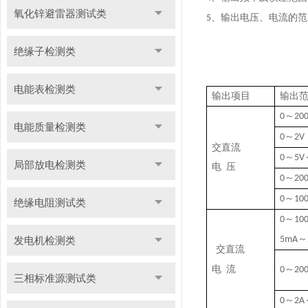
氧化锌避雷器测试类
、输出电压、电流的范
5
绝缘子检测类
电能表检测类
输出项目
输出
～
0
20
电能质量检测类
～
0
2V
交直流
～
0
5V
局部放电检测类
电
压
～
0
20
～
0
10
绝缘电阻测试类
～
0
10
～
发电机检测类
5mA
交直流
电
流
～
0
20
三相标准源测试类
～
0
2A