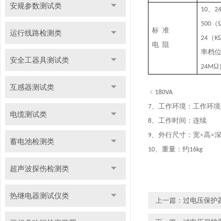
安规参数测试类
、
10
2
（
500
标
准
运行线路检测类
（
24
K
电
阻
率档
安全工器具测试类
Ω
24M
互感器测试类
﹤
180VA
、工作环境：工作环境
7
电缆测试类
、工作时间：连续
8
、外行尺寸：宽×高×
9
蓄电池检测类
、重量：约
10
16kg
超声波探伤检测类
热继电器测试仪类
上一篇：
过电压保护