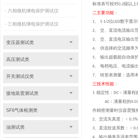
标准表可校对
级以上
0.2
六相微机继电保护测试仪
二
主要功能
：
、
位
数字显示
1
5 1/2
LED
三相微机继电保护测试仪
、 交、直流电流输出
2
、 交、直流电压输出
3
变压器测试类
、 供选择的交流频率
4
、 输出超载能自动保
5
高压测试类
、 每档电压、电流输
6
、 钳形表测量：选用
7
开关测试仪类
三
技术性能
：
稳定性：
﹤满量程
接地装置测试类
1
DC
﹤满量程的
AC
0.0
SF6气体检测类
作精密测量时仪器需预
、交流失真度：﹤
2
0.5%
油测试类
、直流纹波系数：﹤
3
0.
、输出频率及误差范围
4