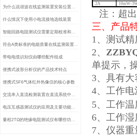
2A
10m
W
-3
为什么说谐波在线监测装置安装位置的选择很重要
注：超出
什么情况下使用小电流接地选线装置
三、产品
智能回路电阻测试仪需要定期校准和检测
1
、
测试精
符合A类标准的电能质量在线监测装置有哪些功能特点
2
、
ZZBYQ
带电电缆识别仪由哪些配件组成
单提示，
便携式波形分析仪的产品技术特点
3
、
具有大
便携式SF6气体红外热像仪的核心参数
4
、
工作电
交流串入直流检测装置在直流系统中的应用
5
、
工作温
电压互感器测试仪的应用及主要功能特点
6
、
工作湿
量程2TΩ的绝缘电阻测试仪有哪些功能特点
7
、
仪器重