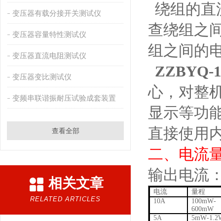
绕组的直
变压器有载分接开关测试仪
查绕组之
变压器容量特性测试仪
组之间的
变压器直流电阻测试仪
ZZBYQ-
变压器变比测试仪
心，对整
变频串联谐振耐压试验成套装置
显示等功
直接使用
查看全部
二、
电流
输出电流
相关文章
电流
量程
RELATED ARTICLES
10A
100
m
W
-
600m
W
5A
5m
W
-1.2