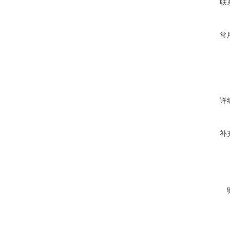
联
常
详
补