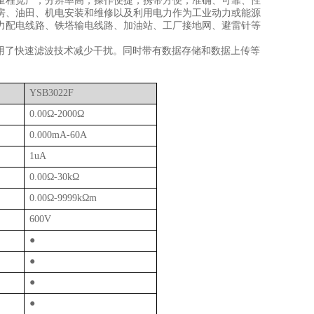
量程宽广，分辨率高，操作便捷，携带方便，准确、可靠、性
房、油田、机电安装和维修以及利用电力作为工业动力或能源
力配电线路、铁塔输电线路、加油站、工厂接地网、避雷针等
用了快速滤波技术
减少
干扰。同时带有数据存储和数据上传等
YSB
3022F
0.00
Ω
-2000
Ω
0.000mA-60A
1uA
0.00
Ω
-30k
Ω
0.00
Ω
-9999k
Ω
m
600V
●
●
●
●