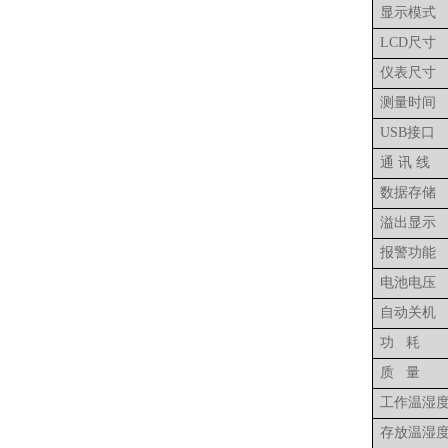
显示模式
LCD
尺寸
仪表尺寸
测量时间
USB
接口
通
讯
线
数据存储
溢出显示
报警功能
电池电压
自动关机
功
耗
质
量
工作温湿
存放温湿