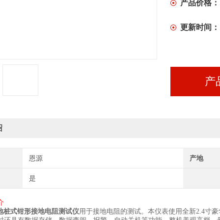
产品价格：
更新时间：
产
绍
恩源
产地
是
介
地桩式钳形接地电阻测试仪
用于接地电阻的测试。本仪表使用全新
2.4
寸豪