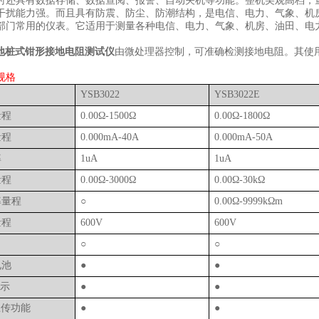
时还具有数据存储、数据查阅、报警、自动关机等功能。整机美观高档，
干扰能力强。而且具有防震、防尘、防潮结构，是电信、电力、气象、机
部门常用的仪表。它适用于测量各种电信、电力、气象、机房、油田、电
地桩式钳形接地电阻测试仪
由微处理器控制，可准确检测接地电阻。其使
规格
YSB
3022
YSB
3022E
量程
0.00
Ω
-1500
Ω
0.00
Ω
-1800
Ω
量程
0.000mA-40A
0.000mA-50A
率
1uA
1uA
量程
0.00
Ω
-3000
Ω
0.00
Ω
-30k
Ω
率量程
○
0.00
Ω
-9999k
Ω
m
量程
600V
600V
○
○
电池
●
●
示
●
●
上传功能
●
●