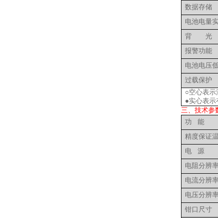
数据存储
电池电量
背 光
报警功能
电池电压
过载保护
○空心表示
●实心表示
三、技术参
功
能
精度保证
电
源
电阻分辨
电流分辨
电压分辨
钳口尺寸