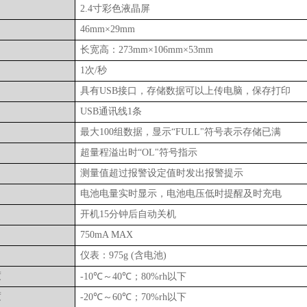
2.4
寸彩色液晶屏
46mm
×
29mm
长宽高：
273mm
×
106mm
×
53mm
1
次
/
秒
具有
USB
接口，存储数据可以上传电脑，保存打印
USB
通讯线
1
条
最大
100
组数据，显示“
FULL
"符号表示存储已满
超量程溢出时
“
OL
"符号指示
测量值超过报警设定值时发出报警提示
电池电量实时显示，电池电压低时提醒及时充电
开机
15
分钟后自动关机
750mA MAX
仪表：
975g (
含电池
)
度
-10
℃～
40
℃；
80%rh
以下
度
-20
℃～
60
℃；
70%rh
以下