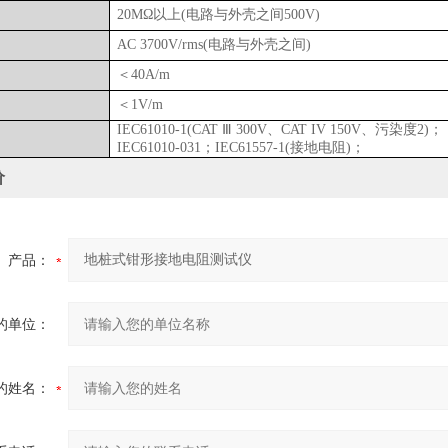
20M
Ω以上
(
电路与外壳之间
500V)
AC 3700V/rms(
电路与外壳之间
)
＜
40A/m
＜
1V/m
IEC61010-1(CAT
Ⅲ
300V
、
CAT IV 150V
、污染度
2)
；
IEC61010-031
；
IEC61557-1(
接地电阻
)
；
价
产品：
的单位：
的姓名：