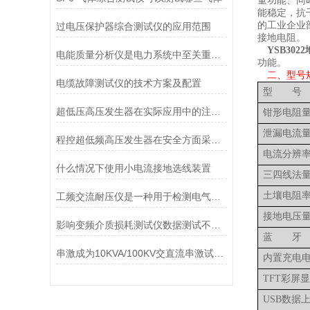
量功能、同
能稳定，抗
的工业企业
过电压保护器综合测试仪的应用范围
接地电阻。
YSB3022
电能质量分析仪是电力系统中至关重要的工具
功能。
二、型号
电缆故障测试仪的技术方案及配置
型 号
超低压高压发生器在实际应用中的注意事项
钳形电阻
泄漏电流
程控超低频高压发生器在安全方面采取了有效的保护措施
电流分辨
什么情况下使用小电流接地选线装置
三四线法
土壤电阻
工频交流耐压仪是一种用于检测电气设备在工频下的耐压性能的实验仪器
接地电压
影响变频介质损耗测试仪数据测试不准的因素有哪些
蓝 牙
串激成为10KVA/100KV交直流串激试验变压器该怎样配置
内置充电
TFT
彩屏显
USB
数据