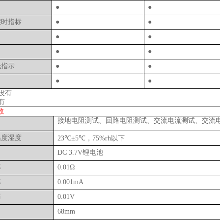
●
●
实时指标
●
●
●
●
●
●
低指示
●
●
●
●
没有
有
数
接地电阻测试、回路电阻测试、交流电流测试、交流
温度湿度
23
℃±
5
℃，
75%rh
以下
DC 3.7V
锂电池
率
0.01
Ω
率
0.001mA
率
0.01V
68mm