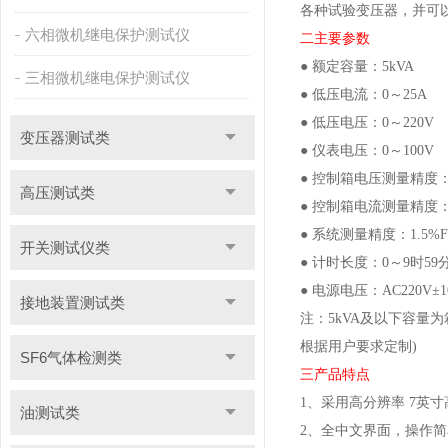
各种试验变压器，并可
六相微机继电保护测试仪
二主要
参数
●
额定容量：
5
kVA
三相微机继电保护测试仪
● 低压电流：
0
～
25
A
● 低压电压：
0
～
220V
变压器测试类
●
仪表电压：
0
～
100V
●
控制箱电压测量精度
高压测试类
●
控制箱电流测量精度
● 系统测量精度：
1.5%
开关测试仪类
●
计时长度：
0
～
9
时
59
●
电源电压：
AC220V
±
接地装置测试类
注：
5
kVA
及以下容量为
根据用户要求定制
)
SF6气体检测类
三
产品特点
1
、
采用高分辨率
7
英寸
油测试类
2
、
全中文界面，操作简