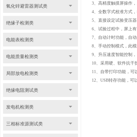
3
、
高精度触摸屏操作，
氧化锌避雷器测试类
4
、
全数字式校准方式，
5
、直接设定试验变压器
绝缘子检测类
6
、
试验过程中，屏上有
7
、
自动计时功能，自动
电能表检测类
8
、
手动控制模式，此模
9
、
升压速度智能控制，
电能质量检测类
1
0
、
采用硬、软件抗干
1
1
、
自带打印功能，可
局部放电检测类
1
2
、
USB
转存功能，可
绝缘电阻测试类
发电机检测类
三相标准源测试类