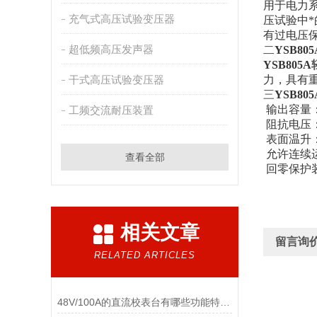
用于电力
充气式高压试验变压器
压试验中
有过电压
超低频高压发声器
二
YSB805
YSB805A
干式高压试验变压器
力，具有
三
YSB805
输出容量
工频交流耐压装置
阻抗电压：
表面温
允许连续
查看全部
回零保护
相关文章
留言询
RELATED ARTICLES
48V/100A的直流校表台有哪些功能特点及主要参数