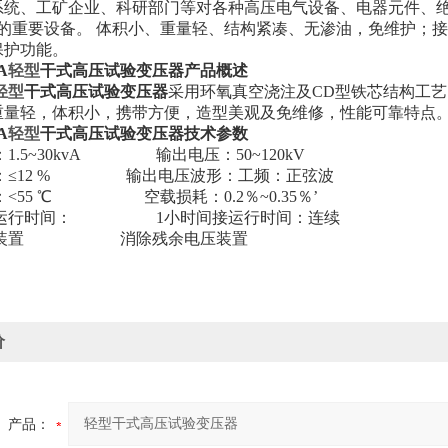
系统、工矿企业、科研部门等对各种高压电气设备、电器元件、
*的重要设备。 体积小、重量轻、结构紧凑、无渗油，免维护；
保护功能。
A
轻型
干式高压试验变压器产品概述
轻型
干式高压试验变压器
采用环氧真空浇注及CD型铁芯结构工
重量轻，体积小，携带方便，造型美观及免维修，性能可靠特点
A
轻型
干式高压试验变压器技术
参数
：1.5~30kvA
输出电压：50~120kV
≤12 %
输出电压波形：工频：正弦波
升：<55 ℃
空载损耗：0.2％~0.35％’
运行时间： 1小时间接运行时间：连续
装置
消除残余电压装置
价
产品：