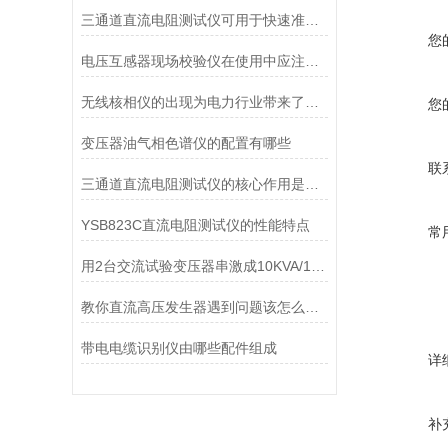
三通道直流电阻测试仪可用于快速准确地检测电阻元件的阻值
您
电压互感器现场校验仪在使用中应注意哪些安全事项
无线核相仪的出现为电力行业带来了诸多便利
您
变压器油气相色谱仪的配置有哪些
联
三通道直流电阻测试仪的核心作用是什么？
YSB823C直流电阻测试仪的性能特点
常
用2台交流试验变压器串激成10KVA/100KV由哪些配置组成
教你直流高压发生器遇到问题该怎么排查
带电电缆识别仪由哪些配件组成
详
补