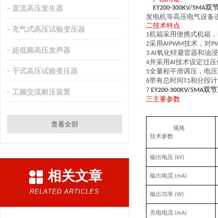
直流高压发生器
双
EY200-300KV/5MA
发电机等高压电气设备
二
技术特点
充气式高压试验变压器
机箱采用便携式机箱，
1
采用
技术，对
2
AIPWM
P
超低频高压发声器
氧化锌避雷器和油浸
3
AI
并采用
技术设定过压
4
AI
干式高压试验变压器
全量程平滑调压，电压
5
带有总时间
和分段计
6
T1
双节
7
EY200-300KV/5MA
工频交流耐压装置
三
主要
参数
查看全部
规格
技术参数
输出电压
(kV)
相关文章
输出电流
(mA)
RELATED ARTICLES
输出功率
(W)
充电电流
(mA)