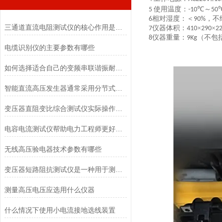
使用温度：
℃～
5
-10
50
相对湿度：＜
，不
6
90%
三通道直流电阻测试仪的核心作用是什么？
仪器体积：
×
×
7
410
290
2
仪器重量：
（不包
8
9Kg
电缆识别仪的主要参数有哪些
如何选择适合自己的变频串联谐振耐压装置？
智能直流高压发生器通常采用分节式结构
变压器直阻变比综合测试仪实际操作中有哪些优点
电容电流测试仪帮助电力工程师更好地了解电力系统的运行状态
无线高压验电器技术参数有哪些
变压器短路阻抗测试仪是一种用于测量变压器短路阻抗的仪器
测量高压电压应选用什么仪器
什么情况下使用小电流接地选线装置