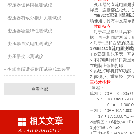
变压器短路阻抗测试仪
变压器的直流电阻是
焊接、连接部位松动、
直流电阻测试
YSB823C
变压器有载分接开关测试仪
场使用，具有中文菜单
二
性能特点
变压器容量特性测试仪
对于星型接法且具有
1
据，再三相同时测试，
对于
型和△型的绕组
变压器直流电阻测试仪
2
Y
直流电阻测试
3
YSB823C
仪器测量范围宽，可
4
变压器变比测试仪
不掉电时钟和日期显
5
在电脑上编辑打印。
变频串联谐振耐压试验成套装置
热敏打印机打印功能
6
体积小、重量轻，方
7
三
技术指标
量程：
1
查看全部
单相：
20
A
0.500m
Ω
～
5
A
10.00
mΩ
4
.0
0.1A 1.000
Ω
三相：
10A + 10A 1.000
～
1 A + 1 A 100.0
mΩ
相关文章
准确度：±
读数×
2
(
0.2%+
分辨率：
3
0.1u
Ω
RELATED ARTICLES
工作电源：
±
4
AC220V
10