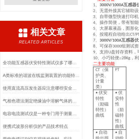
互感器
1、
3000V/1000A
、
无需外接其它辅助设
2
、
自带微型快速打印机
3
、
操作简便，带有智能
4
、
大屏幕液晶，图形化
5
相关文章
、
按规程自动给出
6
CT/P
、
互感器伏
7
3000V/100A
RELATED ARTICLES
、
可保存
组测试资
8
3
000
、
支持
盘转存资料，
9
U
、
小巧轻便
≤
，利
10
2
8Kg
全功能互感器伏安特性测试仪多了哪些功能
二
主要功能
（保
PT
CT
​A类标准的谐波在线监测装置的功能特点与参数
护类、
计量
类）
使用直流高压发生器应注意哪些安全事项
伏安
伏
•
•
特性
安特
气相色谱法测定绝缘油中溶解气体的组分含量符合哪些国标及规定
（励磁
性
特性）
（励
电容电流测试仪是一种专门用于测量交流电容电流的仪器
曲线
磁特
性）
便携式波形分析仪的产品技术特点
曲线
自动
自
•
•
给出拐
动给