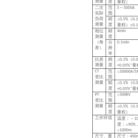
测量
度
量程）
二次
范
～
5
500V
A
实际
围
负荷
精
≤
（
0.5%
0.
测量
度
量程）±
0.
相位
精
4
min
测量
度
（角
分
0.
1
min
差）
辨
率
比差
精
≤
（
0.
1
%
0.
0
测量
度
量
+0.
05
%*
CT
范
≤
5
0
000A/5
变比
围
测量
精
≤
（
0.
1
%
0.
0
度
量
+0.
05
%*
≤
PT
范
500KV
变比
围
测量
精
≤
（
0.5%
0.
3
度
量程）
工作环境
温度：
－
1
度：
≤
90%
≤
1000m
尺寸、重
尺寸：
4
50