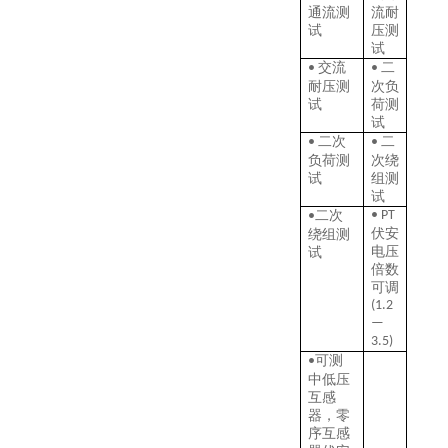
通流测
流耐
试
压测
试
交流
二
•
•
耐压测
次负
试
荷测
试
二次
二
•
•
负荷测
次绕
试
组测
试
二次
•
P
T
•
伏安
绕组测
电压
试
倍数
可调
(
1.2
—
3.5)
可测
•
中低压
互感
器，零
序互感