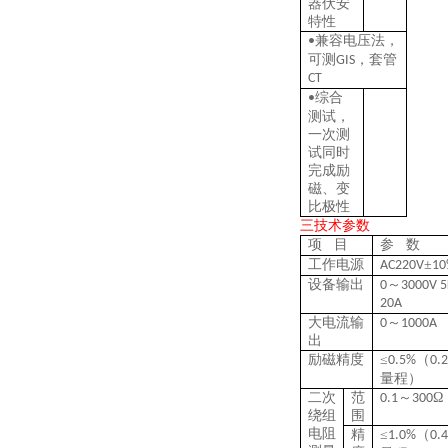
器伏安
特性
兼容电压法，
•
可测
，套管
G
IS
C
T
综合
•
测试，
一次测
试同时
完成励
磁、变
比极性
三
技术参数
项
目
参
数
工作电源
±
AC220V
1
设备输出
～
0
3000V
5
20A
大电流输
～
0
1000A
出
励磁精度
≤
（
0.5%
0.
量程）
二次
范
～
Ω
0
.1
300
绕组
围
电阻
精
≤
（
1.0
%
0.