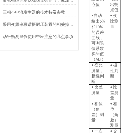
带电电缆识别仪在现场操作时，应注意的几点事项
点值
出拐
点值
三相小电流发生器的技术特及参数
自动
变
•
•
给出
比测
5%
采用变频串联谐振耐压装置的相关操作及接线步骤注意几点
量
和
10%
的误差
动平衡测量仪使用中应注意的几点事项
曲线，
可测限
值系数
实际值
（
）
A
LF
变比
极
•
•
测量，
性判
极性判
断
断
比差
比
•
•
测量
差测
量
相位
相
•
•
（角
位
差）测
（角
量
差）
测量
一次
交
•
•