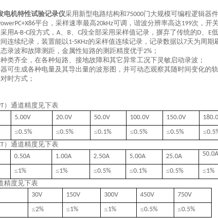
发电机特性试验记录仪
采用新型电路结构和
门大规模可编程逻辑器
75000
平台，采样速率最高
可调，谐波分辨率高达
次，开
PowerPC+X86
20kHz
199
录采用
段方式，
、
、
段全部采用采样值记录，摒弃了传统的
、
A-B-C
A
B
C
D
E
时间连续纪录，装置能以
的采样值连续记录，记录数据以
天为周期
1-5KHz
7
动态录波和故障测距，金属性短路的测距精度优于
；
2%
据种类齐全，在各种短路、接地故障和其它异常工况下灵敏启动录波；
辑器可生成各种电量及其导出量的波形图，并可动态观察其随时间变化的
种对时方式；
）通道精度见下表
PT
5.00V
20.0V
50.0V
100.0V
150.0V
180.
≤
≤
≤
≤
≤
≤
0.5
%
0.5
%
0.1
%
0.5
%
0.5
%
0.5
）通道精度见下表
CT
5
0.0
0.50A
1
.00
A
2.5
0
A
5.00
A
25
.0
A
≤
≤
≤
≤
≤
≤
1
%
1
%
0.5
%
0.1
%
0.5
%
1
%
道精度见下表
30V
150V
300V
450V
750V
≤
≤
≤
≤
≤
2
%
1
%
1
%
0.5
%
0.5
%