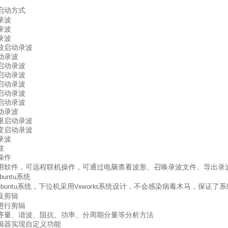
启动方式
录波
录波
录波
波启动录波
动录波
启动录波
启动录波
启动录波
启动录波
启动录波
动录波
限启动录波
变启动录波
录波
波
操作
用软件，可远程联机操作，可通过电脑查看波形、召唤录波文件、导出录
系统
ubuntu
系统，下位机采用
系统设计，不会感染病毒木马，保证了系
ubuntu
Vxworks
及剪辑
进行剪辑
序量、谐波、阻抗、功率、分周期分量等分析方法
辑器实现自定义功能