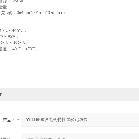
电源：
≤
；
50W
重量
´
宽
´
深
：
)
364mm*201mm*376.2mm
℃～
℃；
10
+55
～
；
5%
95%
～
；
86kPa
106kPa
温度：
℃～
℃。
-40
+70
价
产品：