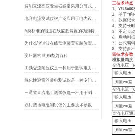
三技术特点
智能直流高压发生器通常采用分节式结构
1、
YELB600
2、
基于*的
电容电流测试仪被广泛应用于电力设备的检测和维护
、数据记
3
、支持长
4
​A类标准的谐波在线监测装置的功能特点与参数
、不定长
5
、启动判
6
为什么说谐波在线监测装置安装位置的选择很重要
、公式编
7
、支持多
8
四技术参数
变压器容量测试仪|百科
模拟量精度
交流电压（
工频交流耐压仪是一种用于测试电力设备绝缘性能的仪器
输入电压
氧化性避雷器带电测试仪是一种专门用于检测氧化性避雷器运行状态的工具
测量
差
wu
交流电流（
三通道直流电阻测试仪是一种用于测试电器元件电阻的高精度测试仪器
输入电压
双钳接地电阻测试仪的主要技术参数
测量
差
wu
直流电压通
输入电压
测量
差
wu