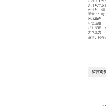
功耗：工作
外形尺寸及
外形尺寸
高
(
重量：
13Kg
环境条件
环境温度：
-
相对湿度：
大气压力：
运输、储存
留言询