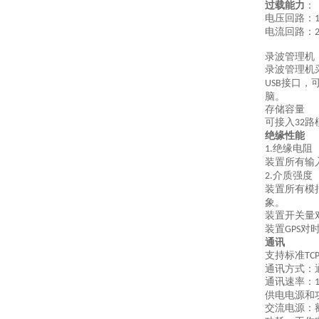
过载能力
：
电压回路：
1
电流回路：
录波管理机
录波管理机
接口，
USB
脑。
存储容量
可接入
路
32
绝缘性能
绝缘电阻
1.
装置所有输
介质强度
2.
装置所有模
象。
装置开关量
装置
对
GPS
通讯
支持标准
TCP
通讯方式：
通讯速率：
供电电源和
交流电源：