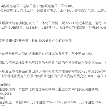
倍额定电压，连续工作；
倍额定电压，工作
。
.4
2
10s
倍额定电流，连续工作；
倍额定电流，工作
；
倍额定电流，工作
2
10
10s
40
1
采用高性能低功耗的嵌入式一体化工控机，配有
笔记本硬盘，运行
500G
ub
可以连接
键盘、
鼠标、
打印机、
移动存储器等；配有
个
USB
USB
USB
USB
2
RJ4
模拟量和
路开关量，标配
硬盘作为存储介质
40
500G
入信号与机壳之间的绝缘电阻在标准试验条件下，不小于
Ω。
100M
拟输入信号对地及无电气联系的各回路之间的介质强度能耐受交流
、
50Hz
对地及无电气联系的各回路之间的介质强度能耐受交流
，电压
有
50Hz
500V(
时信号对地及无电气联系的各回路之间的介质强度能耐受交流
，电压
50Hz
5
协议。
/IP
通过以太网，与故障信息管理系统联网；通过以太网与多级调度联网。
。
10/100M
功耗
额定电压：单相
，允许偏差
，频率
，允许偏差
±
；
220V
-20%~+15%
50Hz
3Hz