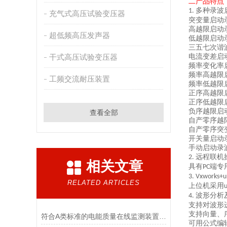
二产品特
点
多种录波
1.
充气式高压试验变压器
突变量启动
高越限启动
超低频高压发声器
低越限启动
三五七次谐
干式高压试验变压器
电流变差启
频率变化率
频率高越限
工频交流耐压装置
频率低越限
正序高越限
正序低越限
负序越限启
查看全部
自产零序越
自产零序突
开关量启动
手动启动录
远程联机
2.
相关文章
具有
端专
PC
3. Vxworks+
RELATED ARTICLES
上位机采用
波形分析
4.
支持对波形
支持向量、
符合A类标准的电能质量在线监测装置有哪些功能特点
可用公式编