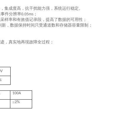
件，集成度高，抗干扰能力强，系统运行稳定。
关事件分辨率
；
0.05ms
低采样率和有效值记录段，提高了数据的可用性；
刷新，数据保持时间只受通道数和存储器容量限制；
轨迹，真实地再现故障全过程；
0V
%
A
100A
≤
2
%