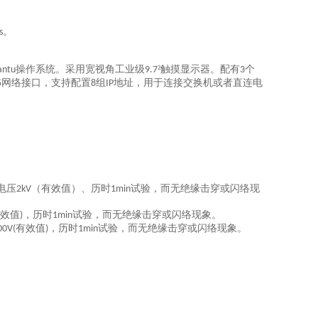
。
s
操作系统。采用宽视角工业级
²
触摸显示器。配有
个
antu
9.7
3
网络接口，支持配置
组
地址，用于连接交换机或者直连电
5
8
IP
电压
（有效值）、历时
试验，而无绝缘击穿或闪络现
2kV
1min
效值
，历时
试验，而无绝缘击穿或闪络现象。
)
1min
有效值
，历时
试验，而无绝缘击穿或闪络现象。
00V(
)
1min