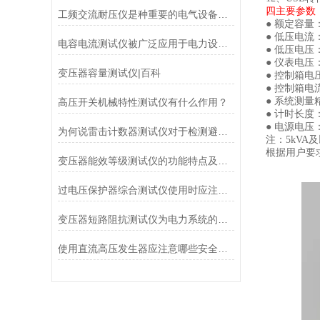
四主要
参数
工频交流耐压仪是种重要的电气设备绝缘性能测试仪器
●
额定容量
● 低压电流
电容电流测试仪被广泛应用于电力设备的检测和维护
● 低压电压
●
仪表电压
变压器容量测试仪|百科
●
控制箱电
●
控制箱电
● 系统测量
高压开关机械特性测试仪有什么作用？
●
计时长度
●
电源电压
为何说雷击计数器测试仪对于检测避雷器动作记数器的有着重要意义
注：
5
kVA
及
根据用户要
变压器能效等级测试仪的功能特点及技术参数
过电压保护器综合测试仪使用时应注意的事项
变压器短路阻抗测试仪为电力系统的安全稳定运行提供了有力支持
使用直流高压发生器应注意哪些安全事项