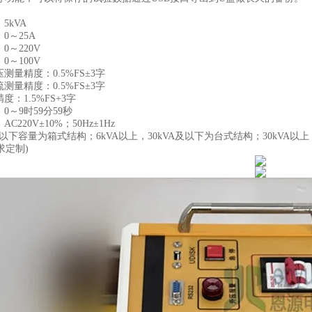
：
5
kVA
：
0
～
25
A
：
0
～
220V
：
0
～
100V
压测量精度：
0.5%FS
±
3
字
流测量精度：
0.5%FS
±
3
字
精度：
1.5%FS+3
字
：
0
～
9
时
59
分
59
秒
：
AC220V
±
10%
；
50Hz
±
1Hz
以下容量为箱式结构；
6
kVA
以上，
30kVA
及以下为台式结构；
30kVA
以上
求定制
)