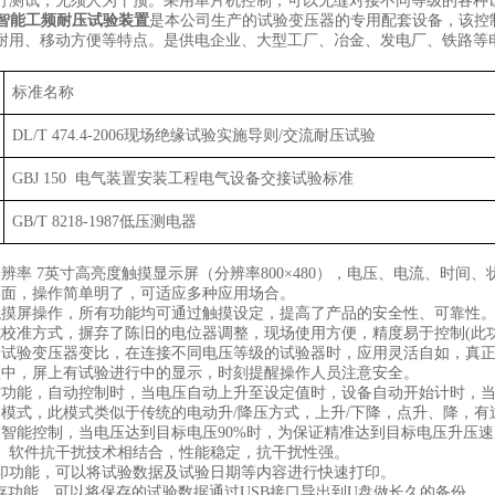
行测试，无须人为干预。采用
单片机
控制，可以无缝对接不同等级的各种
智能工频
耐压
试验装置
是
本公司
生产的试验变压器的专用配套设备，该控
耐用、移动方便等特点。是供电企业、大型工厂、冶金、发电厂、铁路等
标准名称
DL/T 474.4-2006
现场绝缘试验实施导则
/
交流耐压试验
GBJ 150
电气装置安装工程电气设备交接试验标准
GB/T 8218-1987
低压测电器
分辨率
7
英寸高亮度
触摸显示屏
（
分辨率
800×480
）
，
电压、电流、时间、
界面，操作简单明了，可适应多种应用场合。
触摸屏操作，所有功能均可通过触摸设定，提高了产品的安全性、可靠性
式校准方式，摒弃了陈旧的电位器调整，现场使用方便，精度易于控制
(
此
定试验变压器变比，在连接不同电压等级的试验器时，应用灵活自如，真
程中，屏上有试验进行中的显示，时刻提醒操作人员注意安全。
时功能，自动控制时，当电压自动上升至设定值时，设备自动开始计时，
制模式，此模式类似于传统的电动升
/
降压方式，上升
/
下降，
点升、降
，有
度智能控制，当电压达到目标电压
90%
时，为保证精准达到目标电压升压速
、软件抗干扰技术相结合，性能稳定，抗干扰性强。
印功能，可以将试验数据及试验日期等内容进行快速打印。
存功能，可以将保存的试验数据通过
USB
接口导出到
U
盘做长久的备份。