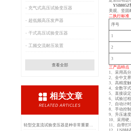
定后自动进
YSB805Z
充气式高压试验变压器
美观、坚固
二
执行标准
超低频高压发声器
序号
干式高压试验变压器
1
工频交流耐压装置
2
3
查看全部
三
产品特点
1
、
采用高
2
、
全中文
3
、
高精度
4
、
全数字
5
、直接设
相关文章
6
、
试验过
7
、
自动计
RELATED ARTICLES
8
、
手动控
9
、
升压速
1
0
、
采用硬
轻型交直流试验变压器是种非常重要的电气试验设备
1
1
、
自带打
1
2
、
USB
转