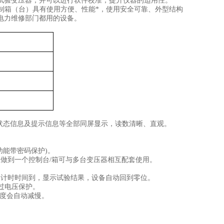
试验变压器，并可以进行软件校准，提升仪器的适用性。
制箱（台）具有使用方便、性能*
，
使用安全可靠、外型结构
电力维修部门都
用的
设备。
状态信息及提示信息等全部同屏显示，读数清晰、直观。
。
功能带密码保护
)
。
正做到一个控制台
/
箱可与多台变压器相互配套
使用
。
当计时时间到，显示试验结果，设备自动回到零位。
过电压保护。
度会自动减慢。