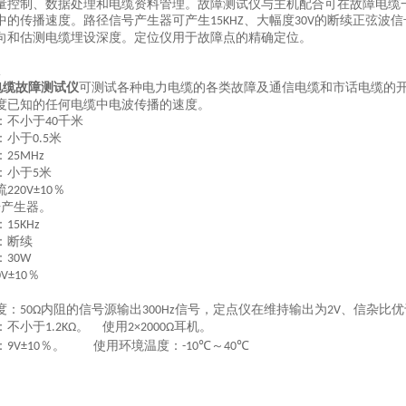
量控制、数据处理和电缆资料管理。故障测试仪与主机配合可在故障电缆
中的传播速度。路径信号产生器可产生
、大幅度
的断续正弦波信
15KHZ
30V
向和估测电缆埋设深度。定位仪用于故障点的精确定位
。
仪
电缆故障测试仪
可测试各种电力电缆的各类故障及通信电缆和市话电缆的
度已知的任何电缆中电波传播的速度。
：不小于
千米
40
：小于
米
0.5
：
25MHz
：小于
米
5
流
％
220V±10
号产生器
。
：
15KHz
：断续
：
30W
％
0V±10
度：
内阻的信号源输出
信号，定点仪在维持输出为
、信杂比优
50Ω
300Hz
2V
：不小于
。
使用
耳机。
1.2KΩ
2×2000Ω
：
％。
使用环境温度：
℃
～
℃
9V±10
-10
40