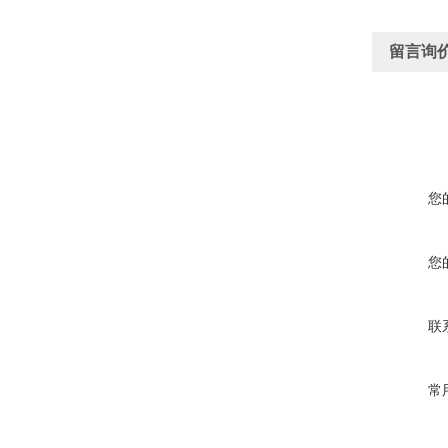
留言询
您
您
联
常