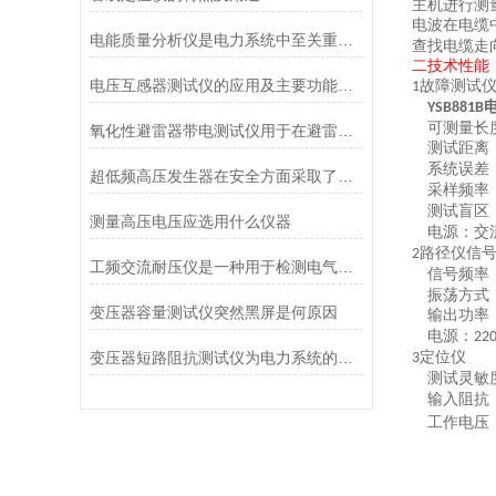
主机进行测
电波在电缆
电能质量分析仪是电力系统中至关重要的工具
查找电缆走
二
技术性能
电压互感器测试仪的应用及主要功能特点
故障测试
1
YSB881B
可测量长
氧化性避雷器带电测试仪用于在避雷器带电状态下进行各项相关电气参数的测试
测试距离
系统误差
超低频高压发生器在安全方面采取了有效的保护措施
采样频率
测试盲区
测量高压电压应选用什么仪器
电源：交
路径仪
信
2
工频交流耐压仪是一种用于检测电气设备在工频下的耐压性能的实验仪器
信号频率
振荡方式
变压器容量测试仪突然黑屏是何原因
输出功率
电源：
22
变压器短路阻抗测试仪为电力系统的安全稳定运行提供了有力支持
定位仪
3
测试灵敏
输入阻抗
工作电压