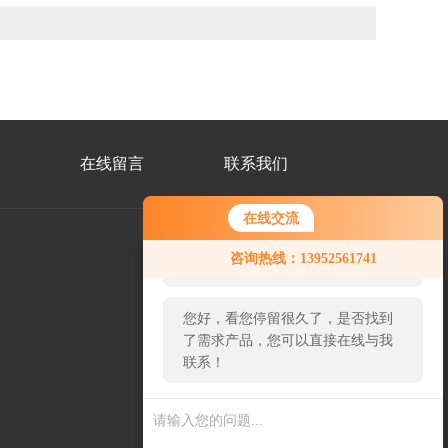
在线留言
联系我们
在线交流
您好！欢迎前来咨询，很高兴为您
咨询热线：13952561741
服务，请问您要咨询什么问题呢？
公
众
您好，看您停留很久了，是否找到
号
二
了需求产品，您可以直接在线与我
维
联系！
码