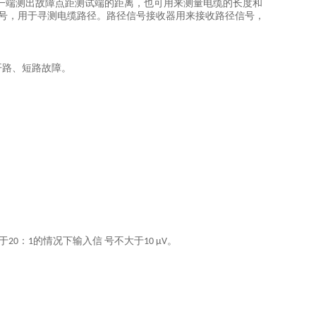
一端测出故障点距测试端的距离，也可用来测量电缆的长度和
号，用于寻测电缆路径。路径信号接收器用来接收路径信号，
开路、短路故障。
于
：
的情况下输入
信
号不大于
。
20
1
10 μ
V