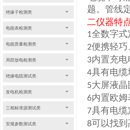
题。管线
绝缘子检测类
二
仪器特
电能表检测类
全数字式
1
电能质量检测类
便携轻巧
2
内置充电
3
局部放电检测类
具有电缆
4
绝缘电阻测试类
大屏液晶
5
发电机检测类
内置欧姆
6
三相标准源测试类
具有电缆
7
可以找到
8
安规参数测试类