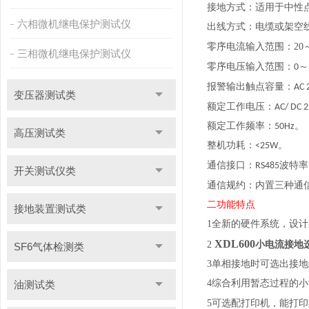
接地方式：适用于中性
六相微机继电保护测试仪
出线方式：电缆或架空
20
零序电流输入范围：
三相微机继电保护测试仪
零序电压输入范围：0～
报警输出触点容量：AC 2
变压器测试类
额定工作电压：AC/ DC 2
额定工作频率：50Hz。
高压测试类
整机功耗：<25W。
通信接口：
波特率
RS485
开关测试仪类
通信规约：内置三种通信规
二功能特点
接地装置测试类
1
全新的硬件系统，设计
XDL600
2
小电流接地
SF6气体检测类
3
单相接地时可选出接地
4
油测试类
综合利用暂态过程的小
5
可选配打印机，能打印