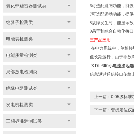
氧化锌避雷器测试类
6
可选配跳闸功能，
能设
7
可选配远动功能，
提供
绝缘子检测类
8
故障发生时，能显示故
9
易于和综合自动化接口。
电能表检测类
三
产品应用
在电力系统中，
单相接
电能质量检测类
但长期运行，由于非故
XDL600
小电流接地选
局部放电检测类
信息通过通信接口传给
绝缘电阻测试类
上一篇：
0.05级标
发电机检测类
下一篇：
管线定位仪
三相标准源测试类