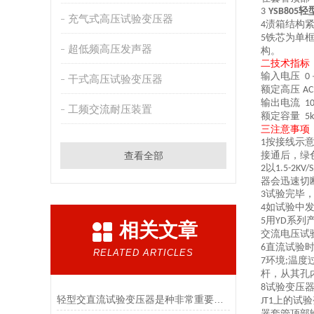
轻
3
YSB805
充气式高压试验变压器
渍箱结构
4
铁芯为单
5
超低频高压发声器
构。
二技术指标
输入电压
0
干式高压试验变压器
额定高压
AC
输出电流
1
工频交流耐压装置
额定容量
5k
三注意事项
按接线示意
1
查看全部
接通后，绿
以
2
1.5-2KV/S
器会迅速切
试验完毕
3
如试验中
4
用
系列
5
YD
相关文章
交流电压试
直流试验
6
RELATED ARTICLES
环境
温度
7
;
杆，从其孔
试验变压
8
轻型交直流试验变压器是种非常重要的电气试验设备
上的试验
JT1
器套管顶部