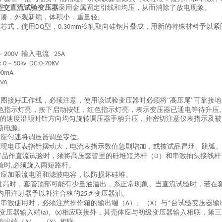
型交直流试验变压器
采用金属固定引线和均压，从而消除了放电现象。
紧凑，外观新颖，体积小．重量轻。
框芯式，使用
型，
冷轧取向硅钢片叠成，用新的特殊材料予以紧
DQ
0.30mm
－
输入电流
200V
25A
－
: 0
50Kv DC:0-70KV
00mA
VA
图接好工作线，必须注意，使用该试验变压器时必须将“高压尾
可靠接地
"
色指示灯亮，按下启动按钮，红色指示灯亮，表示变压器已通电等待升压
的速度沿顺时针方向均匀旋转调压器手柄升压，并密切注意仪表指示及被
断电源。
，应匀速将调压器调至零位。
发现电压表指针摆动大，电流表指示数值急剧增加，或被试品冒烟、跳弧
产品作直流试验时，须将高压套管里的硅堆短路杆（
）和串激抽头接线杆
D
验时
必须旋入两短路杆。
,
时应加限流电阻和滤波电容，以防损坏硅堆
。
过高时，套管顶部可能有少量油溢出，系正常现象。当直流试验时，若在
内用注射器予以补注合格的
＃变压器油。
25
器串激使用时，必须注意操作箱的输出端（
）、（
）与
台试验变压器输
A
X
*
变压器输入端
、
相应联接外，其壳体应与初级变压器输入相联，第三
(a)
(x)
输出端（
）、（
）相联。