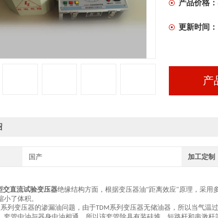
产品价格：
更新时间：
产
绍
国产
加工定制
型交直流试验变压器
绝
缘结构方面，根据变压器油
“距离效应
原理，采用
"
缩小了体积。
系列变压器的渗漏油问题，由于
系列变压器无储油器，所以当气温
M
TDM
，套管中油与器身中油相通。所以该套管除具有装硅堆．短路杆和串激杆