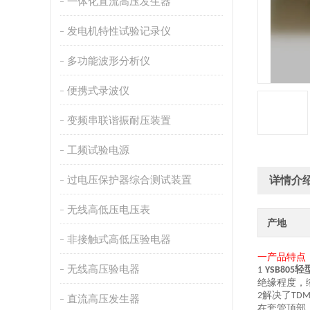
一体化直流高压发生器
发电机特性试验记录仪
多功能波形分析仪
便携式录波仪
变频串联谐振耐压装置
工频试验电源
过电压保护器综合测试装置
详情介
无线高低压电压表
产地
非接触式高低压验电器
一产品
特点
无线高压验电器
轻
1
YSB805
绝缘程度，
解决了
2
TD
直流高压发生器
在套管顶部