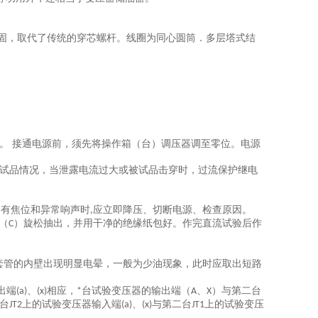
固，取代了传统的穿芯螺杆。线圈为同心圆筒．多层塔式结
。 接通电源前，须先将操作箱（台）调压器调至零位。电源
。
试品情况，当泄露电流过大或被试品击穿时，过流保护继电
、有焦位和异常响声时
应立即降压、切断电源、检查原因。
,
（
）旋松抽出，并用干净的绝缘纸包好。作完直流试验后作
C
套管的内壁出现明显电晕，一般为少油现象，此时应取出短路
出端
、
相应，
台试验变压器的输出端（
、
）与第二台
(a)
(x)
*
A
X
台
上的试验变压器输入端
、
与第二台
上的试验变压
JT2
(a)
(x)
JT1