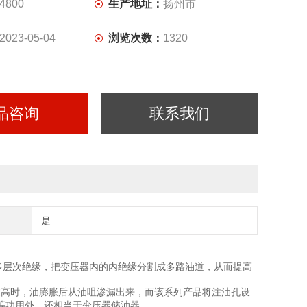
4800
生产地址：
扬州市
2023-05-04
浏览次数：
1320
品咨询
联系我们
是
多层次绝缘，把变压器内的内绝缘分割成多路油道，从而提高
过高时，油膨胀后从油咀渗漏出来，而该系列产品将注油孔设
等功用外，还相当于变压器储油器。