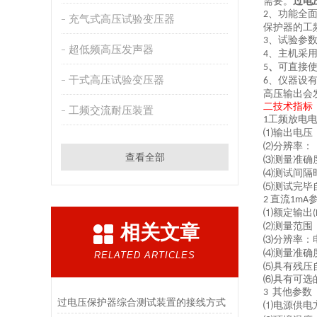
需要
。
过电
、
功能全
2
充气式高压试验变压器
保护器的工
、
试验参
3
超低频高压发声器
、
主机采
4
、
可直接
5
干式高压试验变压器
、
仪器设
6
高压输出会
二
技术指标
工频交流耐压装置
工频放电
1
⑴输出电压
⑵分辨率
查看全部
⑶测量准确
⑷测试间隔
⑸测试完毕
直流
2
1mA
⑴额定输出
(
⑵测量范围
相关文章
⑶分辨率：
⑷测量准确
RELATED ARTICLES
⑸具有残压
⑹
具有可选
其他参数
3
过电压保护器综合测试装置的接线方式
⑴电源供电