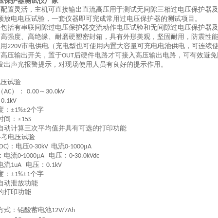
压保护器测试仪
厂家
面配置灵活，主机可直接输出直流高压用于测试无间隙三相过电压保护器
频放电电压试验，一套仪器即可完成常用过电压保护器的测试项目。
数包括有串联间隙过电压保护器交流动作电压试验和无间隙过电压保护器
用高强度、高绝缘、耐磨硬塑密封箱，具有外形美观，坚固耐用，防震性
使用
市电供电
（充电型
也可使用内置大容量可充电电池供电，可连续
220V
有高压输出开关，置于
后硬件电路才可接入高压输出电路，可有效避免
OUT
发出声光报警提示，对现场使用人员有良好的提示作用。
电压试验
（
）：
～
AC
0.00
30.0kV
：
0.1kV
度：±
±
个字
1%
2
时间：≥
15S
自动计算三次平均值并具有可选的打印功能
参考电压试验
：电压
电流
μ
DC)
0-30kV
0-1000
A
：电流
μ
电压：
0-1000
A
0-30.0kVdc
电流
电压：
1uA
0.1kV
度：±
±
个字
1%
1
自动泄放功能
的打印功能
方式：铅酸蓄电池
12V/7Ah