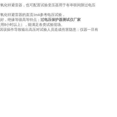
及氧化锌避雷器，也可配置试验变压器用于有串联间隙过电压
及氧化锌避雷器的直流
参考电压试验，
1mA
能好，绝缘等级高等特点；
过电压保护器测试仪
厂家
使用
小时以上
）
，能满足各类试验现场。
8
因误操作导致输出高压对试验人员造成伤害隐患；仪器一旦有