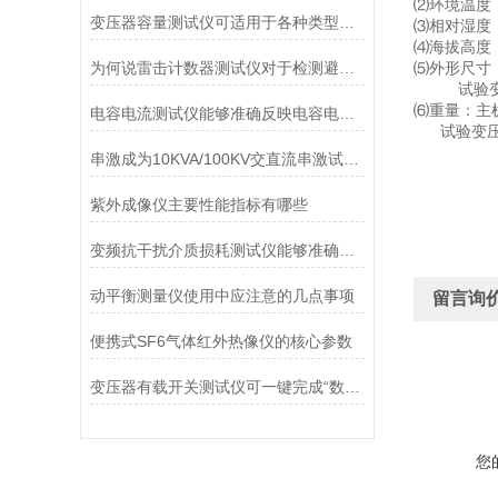
⑵环境温度
变压器容量测试仪可适用于各种类型的配电变压器检测需求
⑶相对湿
⑷海拔高度
为何说雷击计数器测试仪对于检测避雷器动作记数器的有着重要意义
⑸外形尺寸
试验
⑹重量：主
电容电流测试仪能够准确反映电容电流的真实情况
试验变
串激成为10KVA/100KV交直流串激试验变压器该怎样配置
紫外成像仪主要性能指标有哪些
变频抗干扰介质损耗测试仪能够准确测量各种复杂环境下的介质损耗
动平衡测量仪使用中应注意的几点事项
留言询
便携式SF6气体红外热像仪的核心参数
变压器有载开关测试仪可一键完成“数据采集→波形解析→结果判定”
您