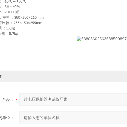
：
℃～
℃
-10
+50
度：
≤
％
RH
80
： ＜
米
1000
：主机：
×
×
380
280
210 mm
变压器：
×
×
255
150
255mm
机：
5.8kg
压器：
8.7kg
价
产品：
的单位：