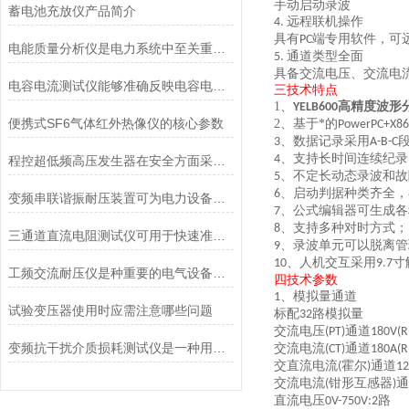
手动启动录波
蓄电池充放仪产品简介
远程联机操作
4.
具有
端专用软件，可
PC
电能质量分析仪是电力系统中至关重要的工具
通道类型全面
5.
具备交流电压、交流电
电容电流测试仪能够准确反映电容电流的真实情况
三技术特点
1、
高精度波形
YELB600
便携式SF6气体红外热像仪的核心参数
2、
基于*的
PowerPC+X86
、数据记录采用
3
A-B-C
、支持长时间连续纪录
4
程控超低频高压发生器在安全方面采取了有效的保护措施
、不定长动态录波和故
5
、启动判据种类齐全，
6
变频串联谐振耐压装置可为电力设备的性能评估提供可靠依据
、公式编辑器可生成各
7
、支持多种对时方式；
8
三通道直流电阻测试仪可用于快速准确地检测电阻元件的阻值
、录波单元可以脱离管
9
、人机交互采用
寸
10
9.7
工频交流耐压仪是种重要的电气设备绝缘性能测试仪器
四技术参数
、
模拟量通道
1
试验变压器使用时应需注意哪些问题
标配
路模拟量
32
交流电压
通道
(PT)
180V(R
变频抗干扰介质损耗测试仪是一种用于测量介质损耗因数和电容值的电子设备
交流电流
通道
(CT)
180A(R
交直流电流
霍尔
通道
(
)
12
交流电流
钳形互感器
通
(
)
直流电压
路
0V-750V:2