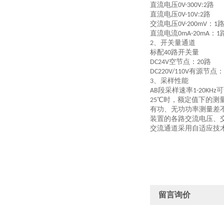
直流电压
路
0V-300V:2
直流电压
路
0V-10V:2
交流电压
：
0V-200mV
1
直流电流
：
0mA-20mA
1
、
开关量通道
2
标配
路开关量
40
空节点：
路
DC24V
20
有源节点：
DC220V/110V
、
采样性能
3
段采样速率
可
AB
1-20KHz
℃时，额定值下的测
25
有功、无功功率测量差
装置的各路交流电压、
交流通道采用自适应技
留言询价