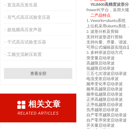
直流高压发生器
高精度波形分
YELB600
平台，采用大规
PowerPC
二产品特
点
充气式高压试验变压器
系统
1. Vxworks+ubuntu
上位机采用
系统
ubuntu
超低频高压发声器
波形分析及剪辑
2.
支持对波形进行剪辑
干式高压试验变压器
支持向量、序量、谐波
可用公式编辑器实现自
多种录波启动方式
3.
工频交流耐压装置
突变量启动录波
高越限启动录波
低越限启动录波
查看全部
三五七次谐波启动录波
电流变差启动录波
频率变化率启动录波
频率高越限启动录波
频率低越限启动录波
正序高越限启动录波
相关文章
正序低越限启动录波
负序越限启动录波
RELATED ARTICLES
自产零序越限启动录波
自产零序突变启动录波
开关量启动录波