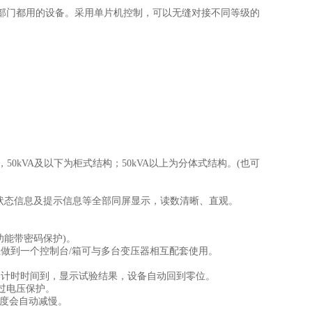
部门
都用的
设备。采用
单片机
控制，可以无缝对接不同等级的
，
50kVA
及以下为柜式结构；
50kVA
以上为分体式结构。
(
也可
状态信息及提示信息等全部同屏显示，读数清晰、直观。
。
功能带密码保护
)
。
正做到一个控制台
/
箱可与多台变压器相互配套
使用
。
当计时时间到，显示试验结果，设备自动回到零位。
过电压保护。
度会自动减慢。