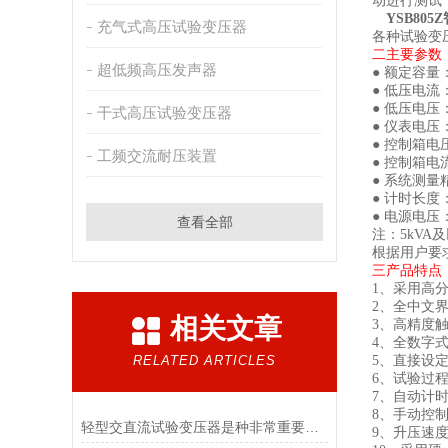
动进行测试
YSB805Z
充气式高压试验变压器
各种试验变
二主要
参数
超低频高压发声器
●
额定容量
● 低压电流
● 低压电压
干式高压试验变压器
●
仪表电压
●
控制箱电
工频交流耐压装置
●
控制箱电
● 系统测量
●
计时长度
●
电源电压
查看全部
注：
5
kVA
及
根据用户要
三
产品特点
1
、
采用高
2
、
全中文
相关文章
3
、
高精度
4
、
全数字
RELATED ARTICLES
5
、直接设
6
、
试验过
7
、
自动计
8
、
手动控
轻型交直流试验变压器是种非常重要的电气试验设备
9
、
升压速