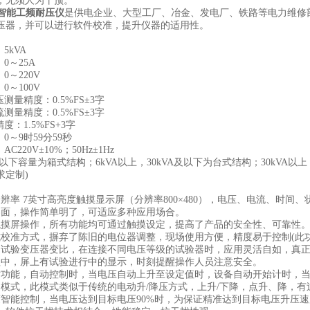
，无须人为干预。
智能工频耐压仪
是供电企业、大型工厂、冶金、发电厂、铁路等电力维修
压器，并可以进行软件校准，提升仪器的适用性。
：
5
kVA
：
0
～
25
A
：
0
～
220V
：
0
～
100V
压测量精度：
0.5%FS
±
3
字
流测量精度：
0.5%FS
±
3
字
精度：
1.5%FS+3
字
：
0
～
9
时
59
分
59
秒
：
AC220V
±
10%
；
50Hz
±
1Hz
以下容量为箱式结构；
6
kVA
以上，
30kVA
及以下为台式结构；
30kVA
以上
求定制
)
分辨率
7
英寸高亮度
触摸显示屏
（
分辨率
800×480
）
，
电压、电流、时间、
界面，操作简单明了，可适应多种应用场合。
触摸屏操作，所有功能均可通过触摸设定，提高了产品的安全性、可靠性
式校准方式，摒弃了陈旧的电位器调整，现场使用方便，精度易于控制
(
此
定试验变压器变比，在连接不同电压等级的试验器时，应用灵活自如，真
程中，屏上有试验进行中的显示，时刻提醒操作人员注意安全。
时功能，自动控制时，当电压自动上升至设定值时，设备自动开始计时，
制模式，此模式类似于传统的电动升
/
降压方式，上升
/
下降，
点升、降
，有
度智能控制，当电压达到目标电压
90%
时，为保证精准达到目标电压升压速