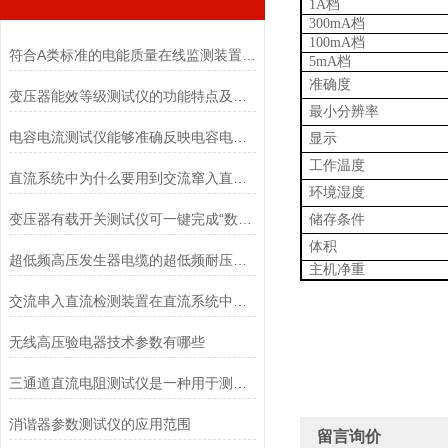
1A
档
300mA
档
100mA
档
符合A类标准的电能质量在线监测装置有哪些功能特点
5mA
档
准确度
变压器能效等级测试仪的功能特点及技术参数
最小分辨率
电容电流测试仪能够准确反映电容电流的真实情况
显示
工作温度
直流系统中为什么要用到交流窜入直流检测仪
环境湿度
变压器有载开关测试仪可一键完成“数据采集→波形解析→结果判定”
储存条件
体积
超低频高压发生器电缆的超低频耐压试验方法
主机净重
交流串入直流检测装置在直流系统中的应用
无线高压验电器技术参数有哪些
三通道直流电阻测试仪是一种用于测试电器元件电阻的高精度测试仪器
消谐器参数测试仪的应用范围
留言询价