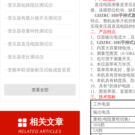
变压器短路阻抗测试仪
直流电阻测量是变压
接、连接部位松动、缺
GDZRC-10H
手持式
变压器有载分接开关测试仪
特点。整机由单片机控
实现变压器直流电阻的
变压器容量特性测试仪
二、产品特点
1
、
仪器输出电流大，且
2
、
GDZRC-10H
手持式
变压器直流电阻测试仪
3
、
内置大容量锂电池，
4
、
测量范围宽（
0-
5
0K
变压器变比测试仪
5
、
也可用于测量开关、
6
、
本仪器带有万年历、
变频串联谐振耐压试验成套装置
7
、
菜单简单友好，显示
8
、
本机具有音响放电报
9
、
本机具有精度高、防
10
、
具有*的保护电路
查看全部
11
、
图形界面、直观简
三、
技术指标
工作电源
输出电流
量程
(
电阻量程切换
)
相关文章
10A
档
5A
档
RELATED ARTICLES