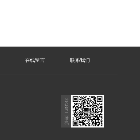
在线留言
联系我们
公
众
号
二
维
码