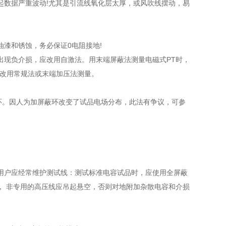
数据严重波动!尤其是引流线氧化层太厚，或风吹线摆动，易
漆和锈蚀，务必保证0电阻接地!
会出现负介损，应改用自激法。用末端屏蔽法测量电磁式PT时，
可改用常规法或末端加压法测量。
。因人为加屏蔽环改变了试品电场分布，此法有争议，可参
户应经常维护测试线：测试标准电容试品时，应使用全屏蔽
， 非专用的高压线应吊起悬空，否则对地附加杂散电容和介损