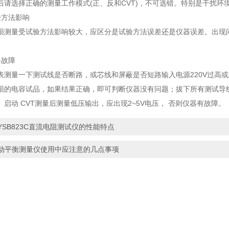
选择正确的测量工作模式(正、反和CVT)，不可选错。特别是干扰环
方法影响
量受试验方法影响较大，应区分是试验方法误差还是仪器误差。出现问
故障
量一下测试线是否断路，或芯线和屏蔽是否短路输入电源220V过高或
损的电容试品，如果结果正确，即可判断仪器没有问题；拔下所有测试导
启动 CVT测量后测量低压输出，应出现2~5V电压， 否则仪器有故障。
YSB823C直流电阻测试仪的性能特点
动平衡测量仪使用中应注意的几点事项