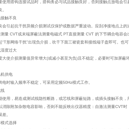
用搭钩连接试品时，搭钩务必与试品接触良好，否则接触点放电会引起
良。
接触不良
引起抗干扰异频介损测试仪保护或数据严重波动。应刮净接地点上的油
量 CVT或末端屏蔽法测量电磁式 PT直接测量 CVT 的下节耦合电容
起“T形网络干扰”出现负介损，吹干下面三裙瓷套和接线端子盘即可。也
湿度过大
使介损测量值异常增大(或减小甚至为负)且不稳定，必要时可加屏蔽环
。
机供电
时输入频率不稳定，可采用定频50Hz模式工作。
线
用，易造成测试线隐性断路，或芯线和屏蔽短路，或插头接触不良，用
以消除附加杂散电容影响，否则不能反映出仪器精度：自激法测量CVT时
误差。
模式选择