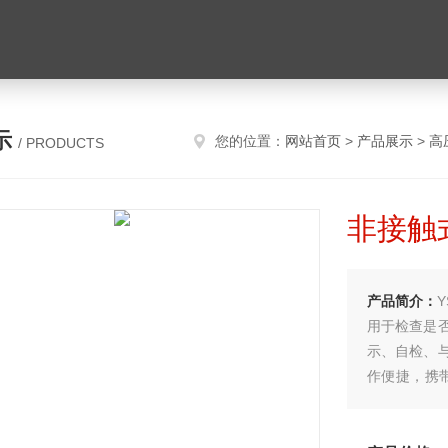
示
您的位置：
网站首页
>
产品展示
>
高
/ PRODUCTS
非接触
产品简介：
用于检查是
示、自检、
作便捷，携带
等级，防震
测、查找电