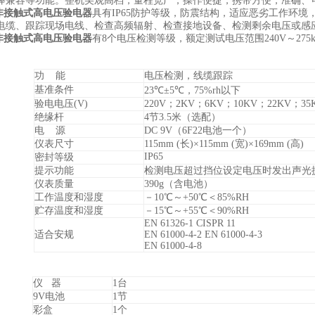
棒兼容等功能。整机美观高档，量程宽广，操作便捷，携带方便，准确、
80非接触式高电压验电器
具有IP65防护等级，防震结构，适应恶劣工作环
电缆、跟踪现场电线、检查高频辐射、检查接地设备、检测剩余电压或感
80非接触式高电压验电器
有8个电压检测等级，额定测试电压范围240V～275
功 能
电压检测，线缆跟踪
基准条件
23℃±5℃，75%rh以下
验电电压(V)
220V；2KV；6KV；10KV；22KV；35
绝缘杆
4节3.5米（选配）
电 源
DC 9V（6F22电池一个）
仪表尺寸
115mm (长)×115mm (宽)×169mm (高)
IP65
密封等级
提示功能
检测电压超过挡位设定电压时发出声光
仪表质量
390g（含电池）
工作温度和湿度
－10℃～+50℃＜85%RH
贮存温度和湿度
－15℃～+55℃＜90%RH
EN 61326-1 CISPR 11
适合安规
EN 61000-4-2 EN 61000-4-3
EN 61000-4-8
仪 器
1台
9V电池
1节
彩盒
1个