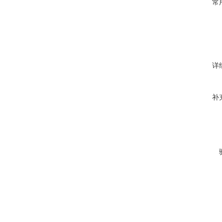
常
详
补