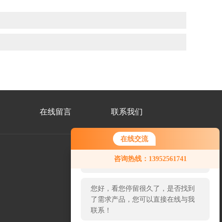
在线留言
联系我们
在线交流
您好！欢迎前来咨询，很高兴为您
咨询热线：13952561741
服务，请问您要咨询什么问题呢？
公
众
您好，看您停留很久了，是否找到
号
二
了需求产品，您可以直接在线与我
维
联系！
码