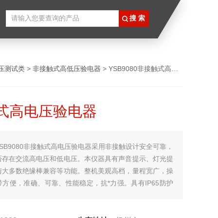
压测试类
>
非接触式高低压验电器
> YSB9080非接触式高电压验电器
式高电压验电器
YSB9080非接触式高电压验电器采用非接触设计安全可靠，
否存在交流高电压和低电压。本仪器具有声音提示、灯光提
与大多数绝缘棒兼容等功能。整机美观高档，量程宽广，操
方便，准确、可靠、性能稳定，抗*力强。具有IP65防护
结构，适应恶劣工作环境，它适用于带电电压的非接触检
缆故障、检查和检测带电高压电缆、跟踪现场电线、检查高