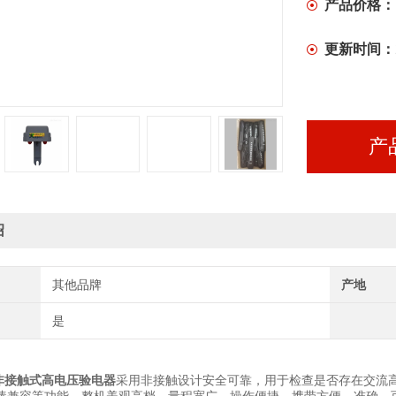
频辐射、检
产品价格：
更新时间：
产
绍
其他品牌
产地
是
80非接触式高电压验电器
采用非接触设计安全可靠，用于检查是否存在交流