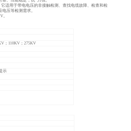
可靠、性能稳定，抗*力强。
境，它适用于带电电压的非接触检测、查找电缆故障、检查和检
应电压等检测需求。
kV。
KV；110KV；275KV
提示