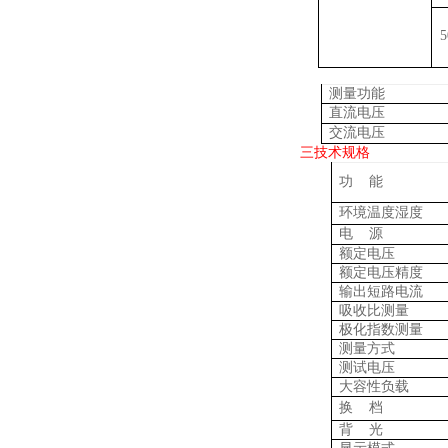
5
测量功能
直流电压
交流电压
三
技术规格
功 能
环境温度湿度
电 源
额定电压
额定电压精度
输出短路电流
吸收比测量
极化指数测量
测量方式
测试电压
大容性负载
换 档
背 光