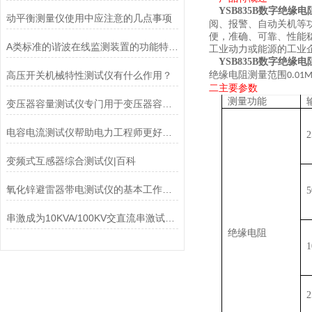
YSB835B数字
绝缘电
动平衡测量仪使用中应注意的几点事项
阅、报警、自动关机等
便，准确、可靠、性能
​A类标准的谐波在线监测装置的功能特点与参数
工业动力或能源的工业
YSB835B数字
绝缘电
高压开关机械特性测试仪有什么作用？
绝缘电阻测量范围
0.01
二主要参数
测量功能
变压器容量测试仪专门用于变压器容量、损耗参数测量
电容电流测试仪帮助电力工程师更好地了解电力系统的运行状态
2
变频式互感器综合测试仪|百科
氧化锌避雷器带电测试仪的基本工作原理讲解
5
串激成为10KVA/100KV交直流串激试验变压器该怎样配置
绝缘电阻
1
2