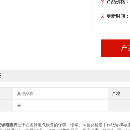
产品价格：
更新时间：
产
绍
其他品牌
产地
是
绝缘电阻表
适于在各种电气设备的保养、维修、试验及检定中作绝缘和导