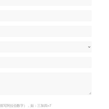
填写阿拉伯数字），如：三加四=7