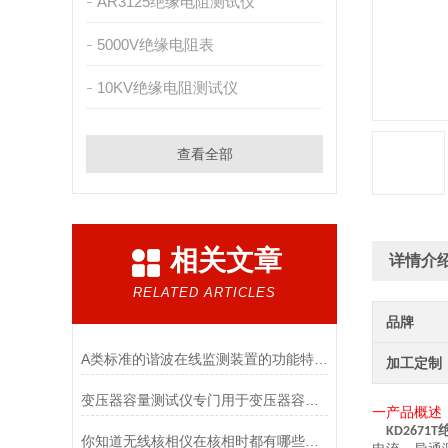
AR3125绝缘电阻测试仪
5000V绝缘电阻表
10KV绝缘电阻测试仪
查看全部
相关文章
详情介
RELATED ARTICLES
品牌
​A类标准的谐波在线监测装置的功能特点与参数
加工定制
变压器容量测试仪专门用于变压器容量、损耗参数测量
一
产品
概述
KD2671T
你知道无线核相仪在核相时都有哪些判断技巧吗？