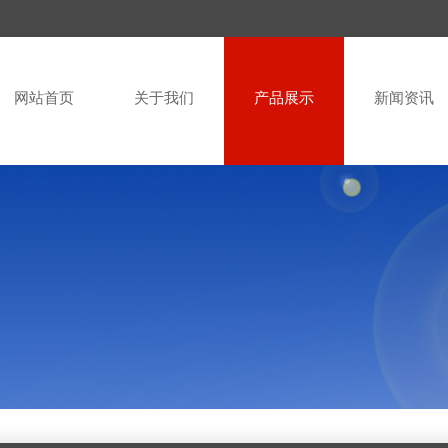
网站首页
关于我们
产品展示
新闻资讯