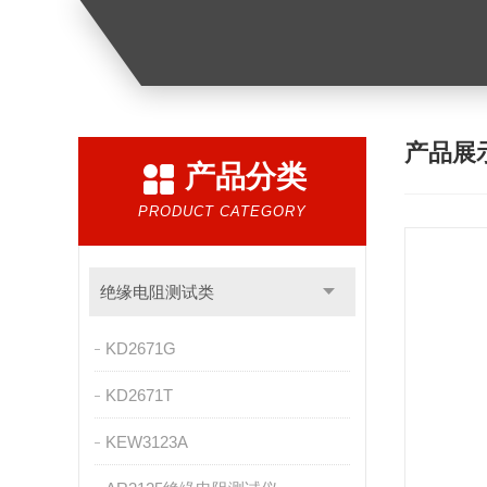
产品展
产品分类
PRODUCT CATEGORY
绝缘电阻测试类
KD2671G
KD2671T
KEW3123A