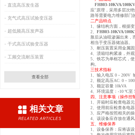
直流高压发生器
FH803-
10KVA/100K
应
"
原理，采用多层次绝
路等需要电力维修部门
充气式高压试验变压器
二产品特点
1
、
缘结构方面，根据变
超低频高压发声器
2
、
FH803-
10KVA/100K
胀后从油咀渗漏出来，
相当于变压器储油器。
干式高压试验变压器
3
、
耐压装置采用金属固
4
、
渍箱结构紧凑，外观
工频交流耐压装置
5
、
铁芯为单框芯式，使
构。
三
技术指标
1
、
输入电压
0
－
200V
查看全部
2
、
额定高压
AC: 0
－
10
3
、
额定容量
10kVA
4
、环境温度：
-
1
0
º
C
至
四、
注意事项
（
操作控
1
、
开箱时应检查电器元
相关文章
2
、
使用前应检查各电器
3
、
应严格按照相关的操
RELATED ARTICLES
4
、
该设备应存放在通风
五、
维修保养
1
、设备保养：应将该设
2
、每次使用完毕应将防