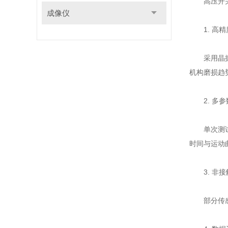
高压开关
成像仪
1. 高精
采用晶振计
机构磨损趋
2. 多参
单次测试即
时间与运动
3. 非接
部分传感器