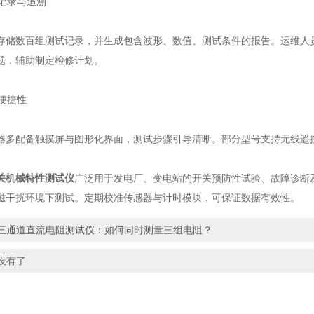
记录与追溯
数百组测试记录，并生成包含波形、数值、测试条件的报告。运维人员
题，辅助制定检修计划。
便捷性
配备触摸屏与图形化界面，测试步骤引导清晰。部分型号支持无线遥控
关机械特性测试仪
广泛用于发电厂、变电站的开关预防性试验、故障诊断
磁干扰环境下测试。定期校准传感器与计时模块，可保证数据有效性。
三通道直流电阻测试仪：如何同时测量三组电阻？
没有了