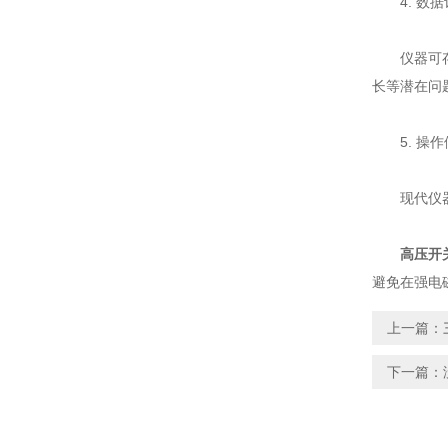
4. 数据
仪器可存储
长等潜在问
5. 操作
现代仪器多
高压开
避免在强电
上一篇：
下一篇：