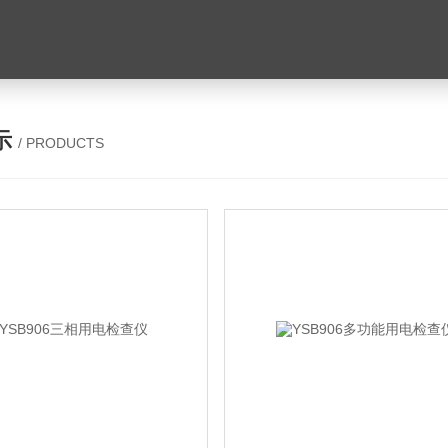
示
/ PRODUCTS