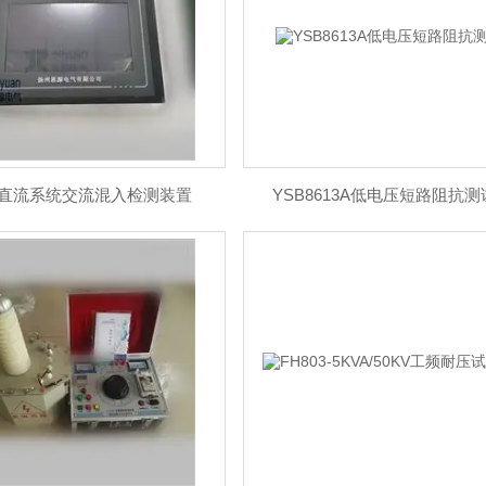
JC直流系统交流混入检测装置
YSB8613A低电压短路阻抗